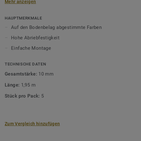
Mehr anzeigen
unsere Designböden abgestimmten Farben sorgen Sie für
ein perfektes Finish.
HAUPTMERKMALE
Auf den Bodenbelag abgestimmte Farben
Hohe Abriebfestigkeit
Einfache Montage
TECHNISCHE DATEN
Gesamtstärke:
10 mm
Länge:
1,95 m
Stück pro Pack:
5
Zum Vergleich hinzufügen