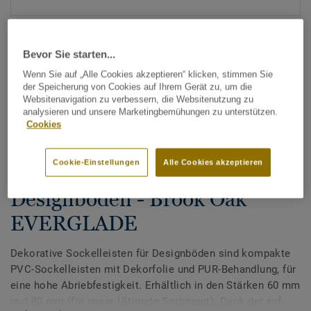
Bevor Sie starten...
Wenn Sie auf „Alle Cookies akzeptieren“ klicken, stimmen Sie
der Speicherung von Cookies auf Ihrem Gerät zu, um die
Websitenavigation zu verbessern, die Websitenutzung zu
analysieren und unsere Marketingbemühungen zu unterstützen.
Alle Designs anzeigen (200)
Cookies
Tarkett Zubehör Komplettsortiment
|
Sockelleisten
Cookie-Einstellungen
Alle Cookies akzeptieren
Dekorative Sockelleisten für
Designböden - Brook Oak
EVERGLADE
Dekorative Sockelleisten für Designböden sind kompakte
PVC-Sockelleisten mit Dekorfolie und PUR-Behandlung, für
eine hohe Abriebfestigkeit. Erhältlich in den Stärken 60 mm
und 80 mm (für unser Ultimate Sortiment). Dank der auf