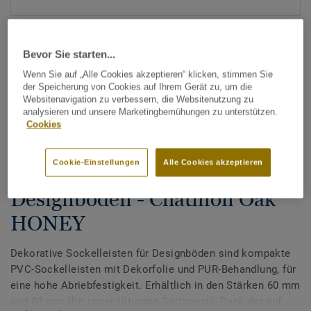
Bevor Sie starten...
Wenn Sie auf „Alle Cookies akzeptieren“ klicken, stimmen Sie
der Speicherung von Cookies auf Ihrem Gerät zu, um die
Websitenavigation zu verbessern, die Websitenutzung zu
analysieren und unsere Marketingbemühungen zu unterstützen.
Alle Designs anzeigen (200)
Cookies
Tarkett Zubehör Komplettsortiment
|
Sockelleisten
Cookie-Einstellungen
Alle Cookies akzeptieren
Dekorative Sockelleisten für
Designböden - Chatillon Oak
HONEY
Dekorative Sockelleisten für Designböden sind kompakte
PVC-Sockelleisten mit Dekorfolie und PUR-Behandlung, für
eine hohe Abriebfestigkeit. Erhältlich in den Stärken 60 mm
und 80 mm (für unser Ultimate Sortiment). Dank der auf