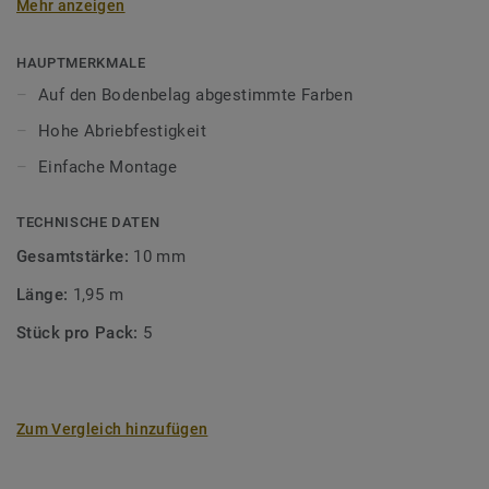
Mehr anzeigen
unsere Designböden abgestimmten Farben sorgen Sie für
ein perfektes Finish.
HAUPTMERKMALE
Auf den Bodenbelag abgestimmte Farben
Hohe Abriebfestigkeit
Einfache Montage
TECHNISCHE DATEN
Gesamtstärke:
10 mm
Länge:
1,95 m
Stück pro Pack:
5
Zum Vergleich hinzufügen