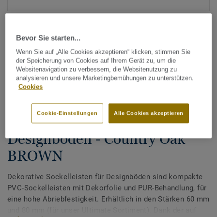
Bevor Sie starten...
Wenn Sie auf „Alle Cookies akzeptieren“ klicken, stimmen Sie
der Speicherung von Cookies auf Ihrem Gerät zu, um die
Websitenavigation zu verbessern, die Websitenutzung zu
analysieren und unsere Marketingbemühungen zu unterstützen.
Alle Designs anzeigen (200)
Cookies
Tarkett Zubehör Komplettsortiment
|
Sockelleisten
Cookie-Einstellungen
Alle Cookies akzeptieren
Dekorative Sockelleisten für
Designböden - Country Oak
BROWN
Dekorative Sockelleisten für Designböden sind kompakte
PVC-Sockelleisten mit Dekorfolie und PUR-Behandlung, für
eine hohe Abriebfestigkeit. Erhältlich in den Stärken 60 mm
und 80 mm (für unser Ultimate Sortiment). Dank der auf