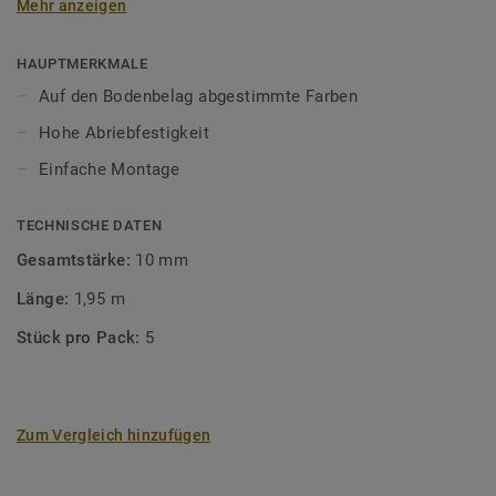
Mehr anzeigen
unsere Designböden abgestimmten Farben sorgen Sie für
ein perfektes Finish.
HAUPTMERKMALE
Auf den Bodenbelag abgestimmte Farben
Hohe Abriebfestigkeit
Einfache Montage
TECHNISCHE DATEN
Gesamtstärke:
10 mm
Länge:
1,95 m
Stück pro Pack:
5
Zum Vergleich hinzufügen