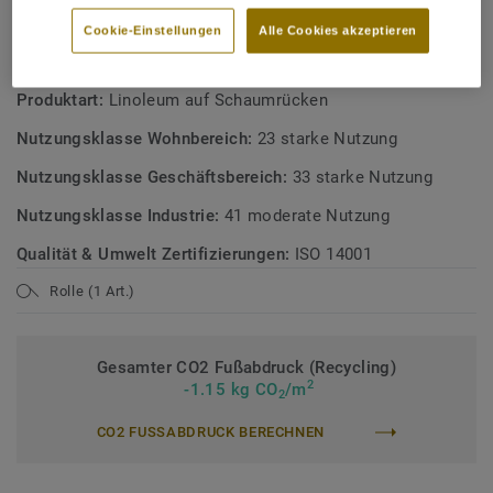
Österreichisches Umweltzeichen
Cookie-Einstellungen
Alle Cookies akzeptieren
TECHNISCHE DATEN
Produktart:
Linoleum auf Schaumrücken
Nutzungsklasse Wohnbereich:
23 starke Nutzung
Nutzungsklasse Geschäftsbereich:
33 starke Nutzung
Nutzungsklasse Industrie:
41 moderate Nutzung
Qualität & Umwelt Zertifizierungen:
ISO 14001
Rolle (1 Art.)
Gesamter CO2 Fußabdruck (Recycling)
2
-1.15 kg CO
/m
2
CO2 FUSSABDRUCK BERECHNEN