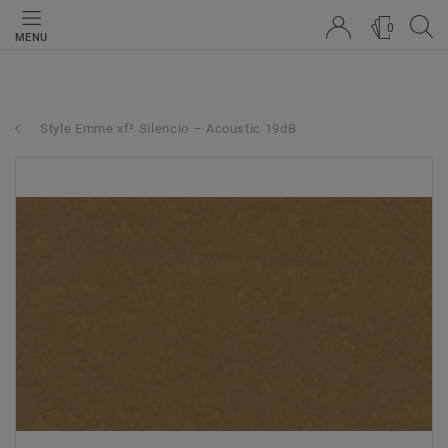
0
MENU
Style Emme xf² Silencio – Acoustic 19dB