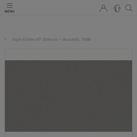
0
MENU
Style Emme xf² Silencio – Acoustic 19dB