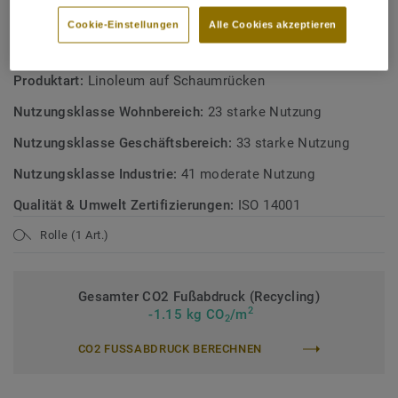
Österreichisches Umweltzeichen
Cookie-Einstellungen
Alle Cookies akzeptieren
TECHNISCHE DATEN
Produktart:
Linoleum auf Schaumrücken
Nutzungsklasse Wohnbereich:
23 starke Nutzung
Nutzungsklasse Geschäftsbereich:
33 starke Nutzung
Nutzungsklasse Industrie:
41 moderate Nutzung
Qualität & Umwelt Zertifizierungen:
ISO 14001
Rolle (1 Art.)
Gesamter CO2 Fußabdruck (Recycling)
2
-1.15 kg CO
/m
2
CO2 FUSSABDRUCK BERECHNEN