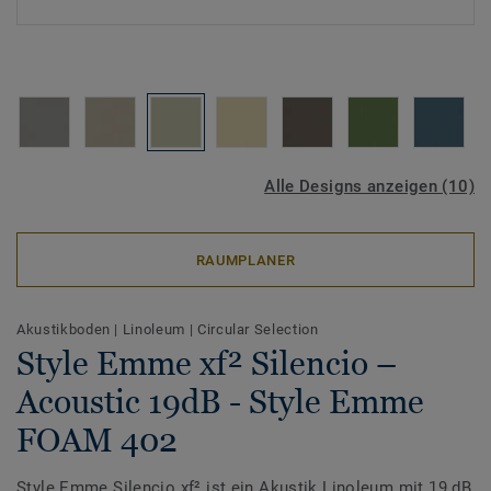
Alle Designs anzeigen (10)
RAUMPLANER
Akustikboden
|
Linoleum
|
Circular Selection
Style Emme xf² Silencio –
Acoustic 19dB - Style Emme
FOAM 402
Style Emme Silencio xf² ist ein Akustik Linoleum mit 19 dB