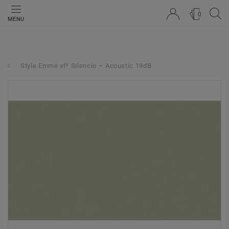
0
MENU
Style Emme xf² Silencio – Acoustic 19dB