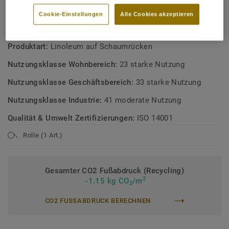
Österreichisches Umweltzeichen
Cookie-Einstellungen
Alle Cookies akzeptieren
TECHNISCHE DATEN
Produktart:
Linoleum auf Schaumrücken
Nutzungsklasse Wohnbereich:
23 starke Nutzung
Nutzungsklasse Geschäftsbereich:
33 starke Nutzung
Nutzungsklasse Industrie:
41 moderate Nutzung
Qualität & Umwelt Zertifizierungen:
ISO 14001
Rolle (1 Art.)
Gesamter CO2 Fußabdruck (Recycling)
2
-1.15 kg CO
/m
2
CO2 FUSSABDRUCK BERECHNEN