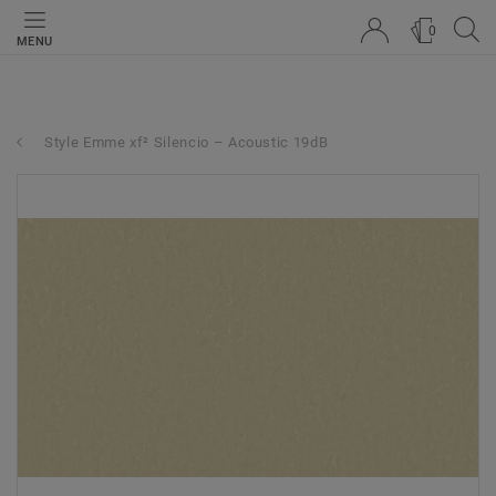
0
MENU
Style Emme xf² Silencio – Acoustic 19dB