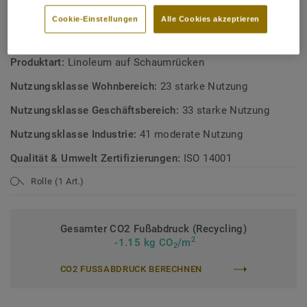
Österreichisches Umweltzeichen
Cookie-Einstellungen
Alle Cookies akzeptieren
TECHNISCHE DATEN
Produktart:
Linoleum auf Schaumrücken
Nutzungsklasse Wohnbereich:
23 starke Nutzung
Nutzungsklasse Geschäftsbereich:
33 starke Nutzung
Nutzungsklasse Industrie:
41 moderate Nutzung
Qualität & Umwelt Zertifizierungen:
ISO 14001
Rolle (1 Art.)
Gesamter CO2 Fußabdruck (Recycling)
2
-1.15 kg CO
/m
2
CO2 FUSSABDRUCK BERECHNEN