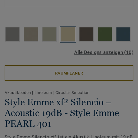
Alle Designs anzeigen (10)
RAUMPLANER
Akustikboden
|
Linoleum
|
Circular Selection
Style Emme xf² Silencio –
Acoustic 19dB - Style Emme
PEARL 401
Style Emme Silencio xf² ist ein Akustik Linoleum mit 19 dB