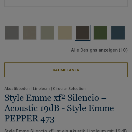
Alle Designs anzeigen (10)
RAUMPLANER
Akustikboden
|
Linoleum
|
Circular Selection
Style Emme xf² Silencio –
Acoustic 19dB - Style Emme
PEPPER 473
Style Emme Silencio xf² ist ein Akustik Linoleum mit 19 dB