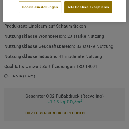
Österreichisches Umweltzeichen
Cookie-Einstellungen
Alle Cookies akzeptieren
TECHNISCHE DATEN
Produktart:
Linoleum auf Schaumrücken
Nutzungsklasse Wohnbereich:
23 starke Nutzung
Nutzungsklasse Geschäftsbereich:
33 starke Nutzung
Nutzungsklasse Industrie:
41 moderate Nutzung
Qualität & Umwelt Zertifizierungen:
ISO 14001
Rolle (1 Art.)
Gesamter CO2 Fußabdruck (Recycling)
2
-1.15 kg CO
/m
2
CO2 FUSSABDRUCK BERECHNEN