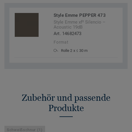
Style Emme PEPPER 473
Style Emme xf² Silencio –
Acoustic 19dB
Art. 14682473
Format
Rolle 2 x ≤ 30 m
Zubehör und passende
Produkte
Schweißschnur (1)