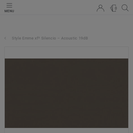
0
MENU
Style Emme xf² Silencio – Acoustic 19dB