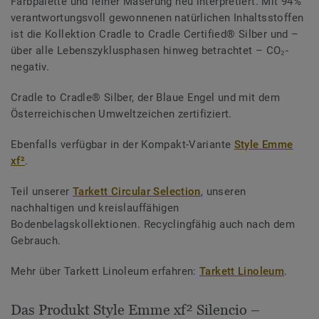
Farbpalette und feiner Maserung neu interpretiert. Mit 94%
verantwortungsvoll gewonnenen natürlichen Inhaltsstoffen
ist die Kollektion Cradle to Cradle Certified® Silber und –
über alle Lebenszyklusphasen hinweg betrachtet – CO₂-
negativ.
Cradle to Cradle® Silber, der Blaue Engel und mit dem
Österreichischen Umweltzeichen zertifiziert.
Ebenfalls verfügbar in der Kompakt-Variante
Style Emme
xf²
.
Teil unserer
Tarkett Circular Selection
, unseren
nachhaltigen und kreislauffähigen
Bodenbelagskollektionen. Recyclingfähig auch nach dem
Gebrauch.
Mehr über Tarkett Linoleum erfahren:
Tarkett Linoleum
.
Das Produkt Style Emme xf² Silencio –