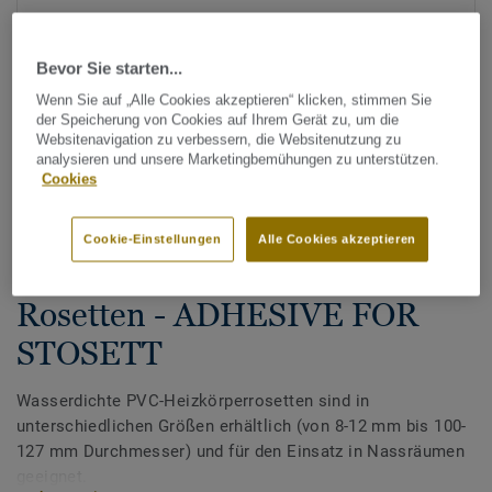
Bevor Sie starten...
Wenn Sie auf „Alle Cookies akzeptieren“ klicken, stimmen Sie
der Speicherung von Cookies auf Ihrem Gerät zu, um die
Websitenavigation zu verbessern, die Websitenutzung zu
analysieren und unsere Marketingbemühungen zu unterstützen.
Cookies
Alle Designs anzeigen (5)
Cookie-Einstellungen
Alle Cookies akzeptieren
Tarkett Zubehör Komplettsortiment
|
Nassraum Zubehör
Wasserdichte Heizkörper-
Rosetten - ADHESIVE FOR
STOSETT
Wasserdichte PVC-Heizkörperrosetten sind in
unterschiedlichen Größen erhältlich (von 8-12 mm bis 100-
127 mm Durchmesser) und für den Einsatz in Nassräumen
geeignet.