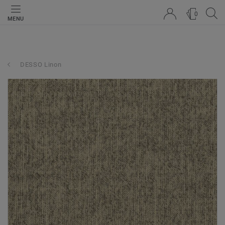
0
MENU
DESSO Linon