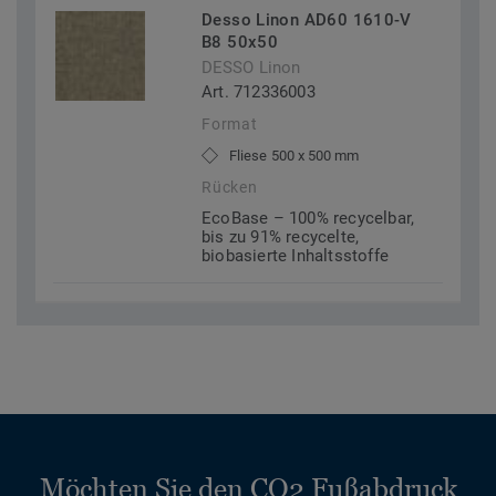
Desso Linon AD60 1610-V
B8 50x50
DESSO Linon
Art. 712336003
Format
Fliese 500 x 500 mm
Rücken
EcoBase – 100% recycelbar,
bis zu 91% recycelte,
biobasierte Inhaltsstoffe
Möchten Sie den CO2 Fußabdruck