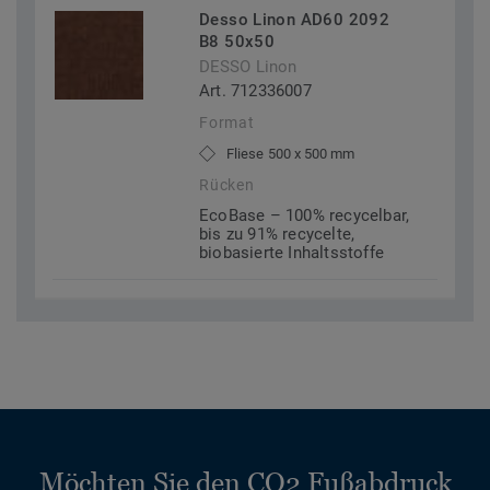
Desso Linon AD60 2092
B8 50x50
DESSO Linon
Art. 712336007
Format
Fliese 500 x 500 mm
Rücken
EcoBase – 100% recycelbar,
bis zu 91% recycelte,
biobasierte Inhaltsstoffe
Möchten Sie den CO2 Fußabdruck