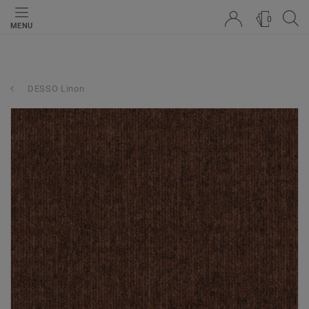
0
MENU
DESSO Linon