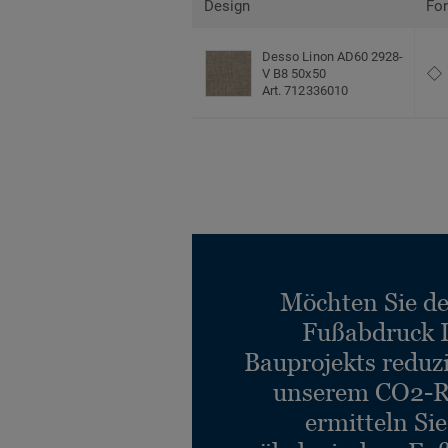
Design
Fo
Desso Linon AD60 2928-
V B8 50x50
Art. 712336010
Möchten Sie d
Fußabdruck 
Bauprojekts reduz
unserem CO2-R
ermitteln Si