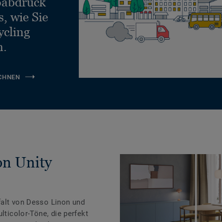
ßabdruck
, wie Sie
ycling
n.
CHNEN
on Unity
falt von Desso Linon und
lticolor-Töne, die perfekt