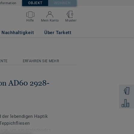
OBJEKT
WOHNEN
nformation
0
Muster
Hilfe
Mein Konto
x50
Nachhaltigkeit
Über Tarkett
ENTE
ERFAHREN SIE MEHR
non AD60 2928-
Muster 
Zum Ver
d der lebendigen Haptik
Teppichfliesen
lage, um ein einladendes