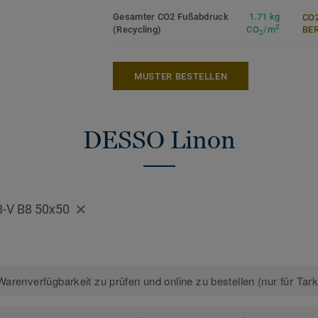
Gesamter CO2 Fußabdruck
1.71 kg
CO2
2
(Recycling)
CO
/m
ER
2
MUSTER BESTELLEN
DESSO Linon
8-V B8 50x50
arenverfügbarkeit zu prüfen und online zu bestellen (nur für Tar