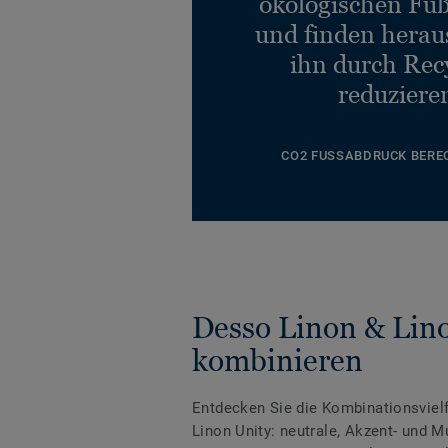
ökologischen Fu
und finden heraus
ihn durch Rec
reduziere
CO2 FUSSABDRUCK BERE
Desso Linon & Lin
kombinieren
Entdecken Sie die Kombinationsviel
Linon Unity: neutrale, Akzent- und Mu