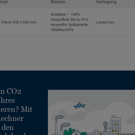
rmat
Rücken
Verlegung
EcoBase – 100%
recycelbar, bis zu 91%
Fliese 500 x 500 mm
Loose-Lay
recycelte, biobasierte
Inhaltsstoffe
en CO2
Ihres
ieren? Mit
echner
e den