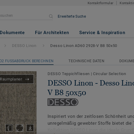
Kontaktformular
Kontakti
Erweiterte Suche
esso Linon AD60 2928-V B8 50
Dokumente
Für Architekten
Service & Inspiration
DESSO Linon
Desso Linon AD60 2928-V B8 50x50
O2 FUSSABDRUCK BERECHNEN
TECHNISCHE DATEN
DOKUM
DESSO Teppichfliesen
|
Circular Selection
Raumplaner
DESSO Linon - Desso Li
V B8 50x50
Inspiriert von der zeitlosen Schönheit un
unregelmäßig gewebter Stoffe bietet die 
Kollektion DESSO Linon die ideale Grund