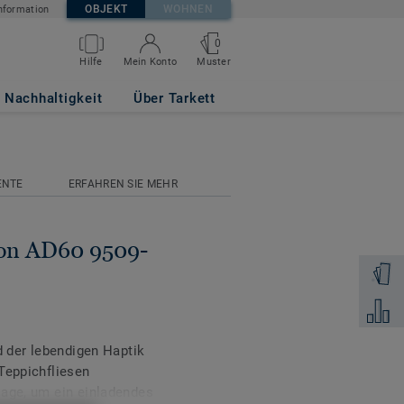
OBJEKT
WOHNEN
nformation
0
Muster
Hilfe
Mein Konto
x50
Nachhaltigkeit
Über Tarkett
ENTE
ERFAHREN SIE MEHR
non AD60 9509-
Muster 
Zum Ver
d der lebendigen Haptik
Teppichfliesen
lage, um ein einladendes