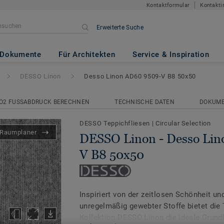
Kontaktformular
Kontakti
Erweiterte Suche
esso Linon AD60 9509-V B8 50
Dokumente
Für Architekten
Service & Inspiration
DESSO Linon
Desso Linon AD60 9509-V B8 50x50
O2 FUSSABDRUCK BERECHNEN
TECHNISCHE DATEN
DOKUM
DESSO Teppichfliesen
|
Circular Selection
Raumplaner
DESSO Linon - Desso Li
V B8 50x50
Inspiriert von der zeitlosen Schönheit un
unregelmäßig gewebter Stoffe bietet die 
Kollektion DESSO Linon die ideale Grund