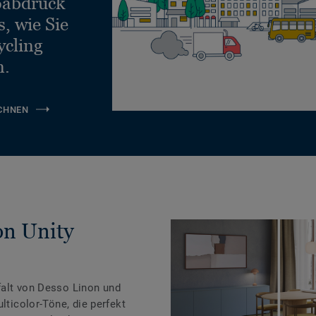
ßabdruck
, wie Sie
ycling
n.
CHNEN
on Unity
falt von Desso Linon und
lticolor-Töne, die perfekt