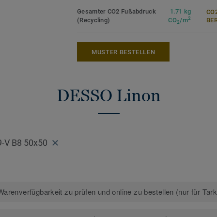
Gesamter CO2 Fußabdruck
1.71 kg
CO2
2
(Recycling)
CO
/m
ER
2
MUSTER BESTELLEN
DESSO Linon
9-V B8 50x50
arenverfügbarkeit zu prüfen und online zu bestellen (nur für Tar