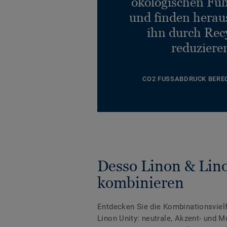
ökologischen Fu
und finden heraus
ihn durch Rec
reduziere
CO2 FUSSABDRUCK BERE
Desso Linon & Lin
kombinieren
Entdecken Sie die Kombinationsviel
Linon Unity: neutrale, Akzent- und Mu