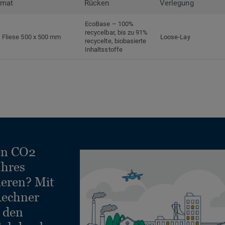
rmat
Rücken
Verlegung
EcoBase – 100%
recycelbar, bis zu 91%
Fliese 500 x 500 mm
Loose-Lay
recycelte, biobasierte
Inhaltsstoffe
en CO2
Ihres
ieren? Mit
echner
e den