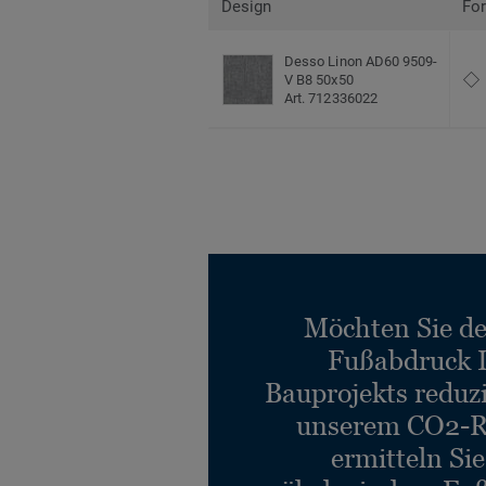
Design
Fo
Desso Linon AD60 9509-
V B8 50x50
Art. 712336022
Möchten Sie d
Fußabdruck 
Bauprojekts reduz
unserem CO2-R
ermitteln Si