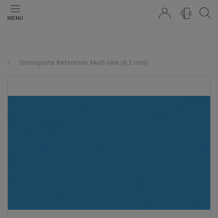
0
MENU
Omnisports Reference Multi-Use (6,2 mm)