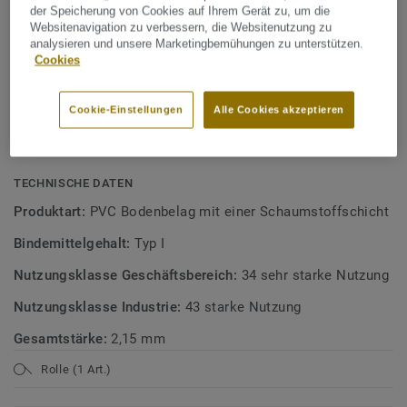
der Speicherung von Cookies auf Ihrem Gerät zu, um die
XXL-Formate, 2x6 m, kein Rapport
Heterogene Bodenbeläge
Websitenavigation zu verbessern, die Websitenutzung zu
analysieren und unsere Marketingbemühungen zu unterstützen.
27% recycelter Inhalt
Cookies
ReStart ready
100% recycelbar
Cookie-Einstellungen
Alle Cookies akzeptieren
100% phthalatfrei
TECHNISCHE DATEN
Produktart:
PVC Bodenbelag mit einer Schaumstoffschicht
Bindemittelgehalt:
Typ I
Nutzungsklasse Geschäftsbereich:
34 sehr starke Nutzung
Nutzungsklasse Industrie:
43 starke Nutzung
Gesamtstärke:
2,15 mm
Rolle (1 Art.)