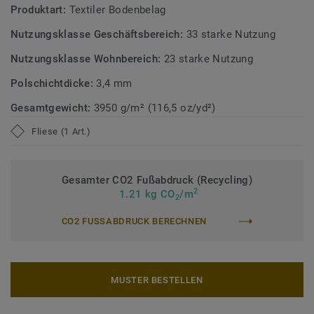
ausgewogenen Kontrast zu den kräftigeren Farben der
Produktart:
Textiler Bodenbelag
DESSO Kollektionen
Recharge
und
Retrace
.
Nutzungsklasse Geschäftsbereich:
33 starke Nutzung
DESSO Emerge ist standardmäßig mit unserem
EcoBase-
Nutzungsklasse Wohnbereich:
23 starke Nutzung
Rücken
ausgestattet und gehört zur Tarkett
Circular
Polschichtdicke:
3,4 mm
Selection
– unseren nachhaltigen und kreislauffähigen
Bodenbelagskollektionen. Die Teppichfliesen sind auch
Gesamtgewicht:
3950 g/m² (116,5 oz/yd²)
nach dem Gebrauch recyclingfähig.
Fliese (1 Art.)
Mehr über DESSO Teppichfliesen erfahren:
DESSO
Teppichfliesen
.
Gesamter CO2 Fußabdruck (Recycling)
2
1.21 kg CO
/m
2
CO2 FUSSABDRUCK BERECHNEN
MUSTER BESTELLEN