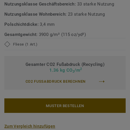
Nutzungsklasse Geschäftsbereich:
33 starke Nutzung
Selection
– unseren nachhaltigen und kreislauffähigen
Bodenbelagskollektionen. Die Teppichfliesen sind auch
Nutzungsklasse Wohnbereich:
23 starke Nutzung
nach dem Gebrauch recyclingfähig.
Polschichtdicke:
3,4 mm
Mehr über DESSO Teppichfliesen erfahren:
DESSO
Gesamtgewicht:
3900 g/m² (115 oz/yd²)
Teppichfliesen
.
Fliese (1 Art.)
Gesamter CO2 Fußabdruck (Recycling)
2
1.36 kg CO
/m
2
CO2 FUSSABDRUCK BERECHNEN
MUSTER BESTELLEN
Zum Vergleich hinzufügen