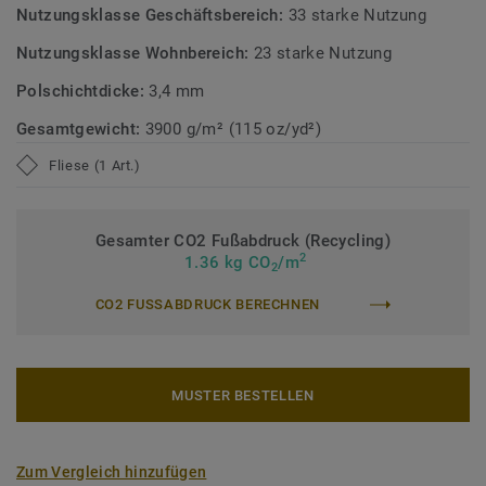
Nutzungsklasse Geschäftsbereich:
33 starke Nutzung
Selection
– unseren nachhaltigen und kreislauffähigen
Bodenbelagskollektionen. Die Teppichfliesen sind auch
Nutzungsklasse Wohnbereich:
23 starke Nutzung
nach dem Gebrauch recyclingfähig.
Polschichtdicke:
3,4 mm
Mehr über DESSO Teppichfliesen erfahren:
DESSO
Gesamtgewicht:
3900 g/m² (115 oz/yd²)
Teppichfliesen
.
Fliese (1 Art.)
Gesamter CO2 Fußabdruck (Recycling)
2
1.36 kg CO
/m
2
CO2 FUSSABDRUCK BERECHNEN
MUSTER BESTELLEN
Zum Vergleich hinzufügen