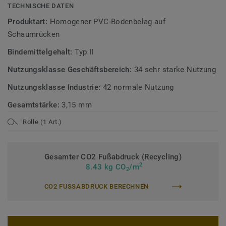
TECHNISCHE DATEN
iQ Motion Acoustic ist auch als Kompaktvariante iQ
Produktart:
Homogener PVC-Bodenbelag auf
Motion ohne integrierte Trittschalldämmung verfügbar.
Schaumrücken
Diese Kollektion ist Teil unserer
Circular Selection
.
Bindemittelgehalt:
Typ II
Nutzungsklasse Geschäftsbereich:
34 sehr starke Nutzung
Nutzungsklasse Industrie:
42 normale Nutzung
Gesamtstärke:
3,15 mm
Rolle (1 Art.)
Gesamter CO2 Fußabdruck (Recycling)
2
8.43 kg CO
/m
2
CO2 FUSSABDRUCK BERECHNEN