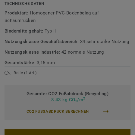
TECHNISCHE DATEN
iQ Motion Acoustic ist auch als Kompaktvariante iQ
Produktart:
Homogener PVC-Bodenbelag auf
Motion ohne integrierte Trittschalldämmung verfügbar.
Schaumrücken
Diese Kollektion ist Teil unserer
Circular Selection
.
Bindemittelgehalt:
Typ II
Nutzungsklasse Geschäftsbereich:
34 sehr starke Nutzung
Nutzungsklasse Industrie:
42 normale Nutzung
Gesamtstärke:
3,15 mm
Rolle (1 Art.)
Gesamter CO2 Fußabdruck (Recycling)
2
8.43 kg CO
/m
2
CO2 FUSSABDRUCK BERECHNEN