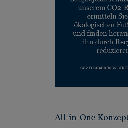
unserem CO2-R
ermitteln Si
ökologischen Fu
und finden heraus
ihn durch Rec
reduziere
CO2 FUSSABDRUCK BERE
All-in-One Konzep