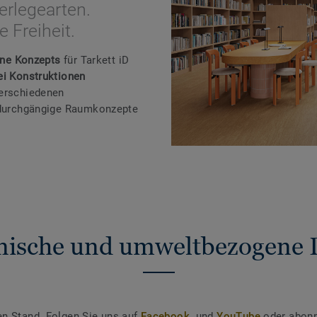
erlegearten.
 Freiheit.
One Konzepts
für Tarkett iD
ei Konstruktionen
verschiedenen
r durchgängige Raumkonzepte
nische und umweltbezogene 
en Stand. Folgen Sie uns auf
Facebook
und
YouTube
oder abonn