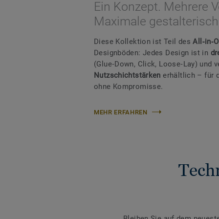
Ein Konzept. Mehrere V
Maximale gestalterische
Diese Kollektion ist Teil des
All‑in‑
Designböden: Jedes Design ist in
dr
(Glue‑Down, Click, Loose‑Lay) und 
Nutzschichtstärken
erhältlich – fü
ohne Kompromisse.
MEHR ERFAHREN
Tech
Bleiben Sie auf dem neuest