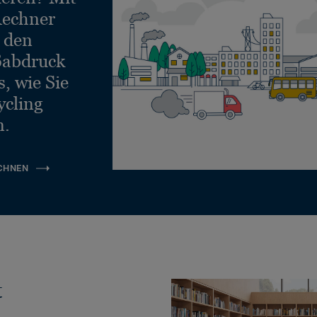
echner
e den
ßabdruck
, wie Sie
ycling
n.
CHNEN
t