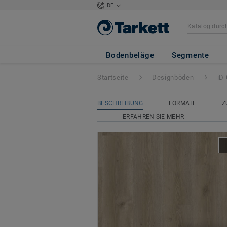
DE
iD Classics Glue
Bodenbeläge
Segmente
Startseite
Designböden
iD
BESCHREIBUNG
FORMATE
Z
ERFAHREN SIE MEHR