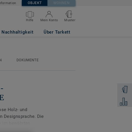
OBJEKT
WOHNEN
nformation
0
Muster
Hilfe
Mein Konto
GREGE
Nachhaltigkeit
Über Tarkett
N
DOKUMENTE
-
Muster 
E
Zum Ver
ose Holz- und
en Designsprache. Die
e im bewährten
 Wohnbereiche sowie