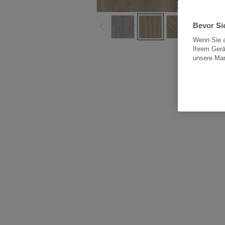
Bevor Sie
Wenn Sie a
Ihrem Gerä
Alle
unsere Ma