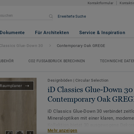
Kontaktformular
Kontakti
Erweiterte Suche
-Down 30
- Contemporary Oak 
Dokumente
Für Architekten
Service & Inspiration
 Classics Glue-Down 30
Contemporary Oak GREGE
UBEHÖR
CO2 FUSSABDRUCK BERECHNEN
TECHNISCHE DATE
Designböden
|
Circular Selection
Raumplaner
iD Classics Glue-Down 30 
Contemporary Oak GREG
iD Classics Glue-Down 30 verbindet zeitl
Mineraloptiken mit einer klaren, modern
Kollektion bietet 30 ausgewogene Dekor
Mehr anzeigen
Tiefdruck und eignet sich besonders für