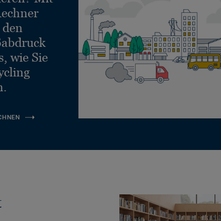
echner
e den
ßabdruck
, wie Sie
ycling
n.
CHNEN
t