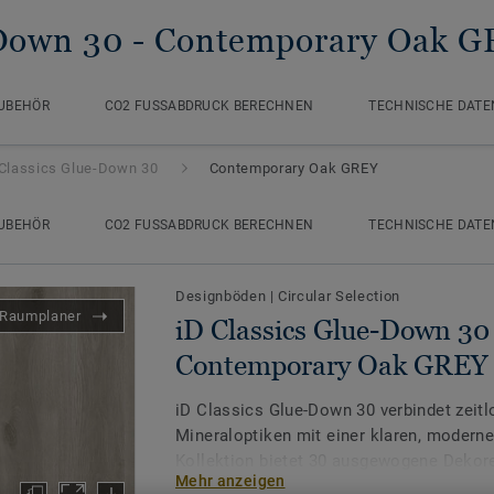
-Down 30
- Contemporary Oak 
UBEHÖR
CO2 FUSSABDRUCK BERECHNEN
TECHNISCHE DATE
 Classics Glue-Down 30
Contemporary Oak GREY
UBEHÖR
CO2 FUSSABDRUCK BERECHNEN
TECHNISCHE DATE
Designböden
|
Circular Selection
Raumplaner
iD Classics Glue-Down 30 
Contemporary Oak GREY
iD Classics Glue-Down 30 verbindet zeitl
Mineraloptiken mit einer klaren, modern
Kollektion bietet 30 ausgewogene Dekor
Mehr anzeigen
Tiefdruck und eignet sich besonders für