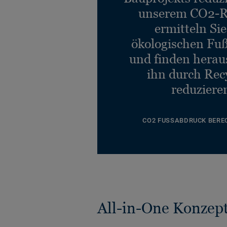
unserem CO2-R
ermitteln Si
ökologischen Fu
und finden heraus
ihn durch Rec
reduziere
CO2 FUSSABDRUCK BERE
All-in-One Konzep