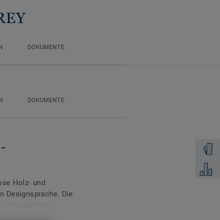
GREY
N
DOKUMENTE
N
DOKUMENTE
-
Muster 
Zum Ver
ose Holz- und
en Designsprache. Die
e im bewährten
 Wohnbereiche sowie