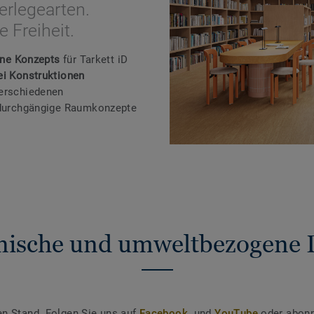
erlegearten.
 Freiheit.
One Konzepts
für Tarkett iD
ei Konstruktionen
verschiedenen
r durchgängige Raumkonzepte
nische und umweltbezogene 
en Stand. Folgen Sie uns auf
Facebook
und
YouTube
oder abonn