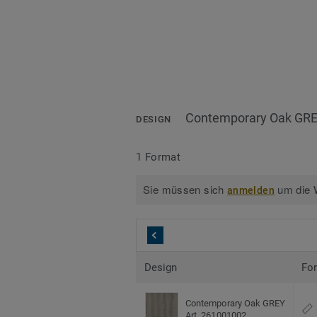
Contemporary Oak GR
DESIGN
1 Format
Sie müssen sich
um die W
anmelden
Design
Fo
Contemporary Oak GREY
Art. 261001002