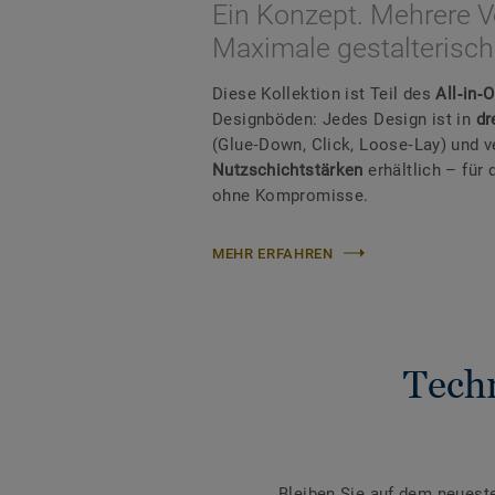
Ein Konzept. Mehrere V
Maximale gestalterische
Diese Kollektion ist Teil des
All‑in‑
Designböden: Jedes Design ist in
dr
(Glue‑Down, Click, Loose‑Lay) und 
Nutzschichtstärken
erhältlich – fü
ohne Kompromisse.
MEHR ERFAHREN
Tech
Bleiben Sie auf dem neuest