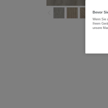
Bevor Sie
Wenn Sie a
Ihrem Gerä
Alle
unsere Ma