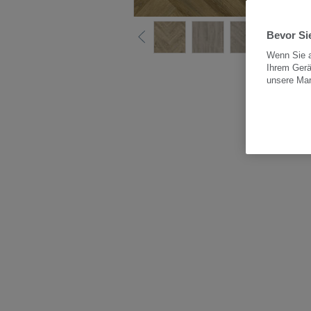
Bevor Sie
Wenn Sie a
Ihrem Gerä
Alle
unsere Ma