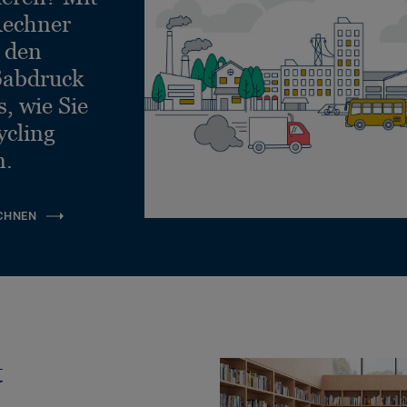
echner
e den
ßabdruck
, wie Sie
ycling
n.
CHNEN
t