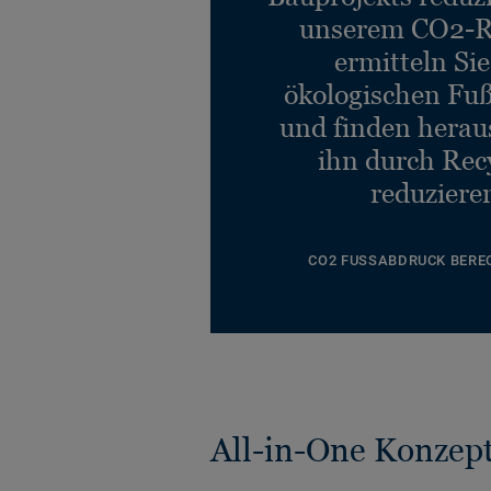
unserem CO2-R
ermitteln Si
ökologischen Fu
und finden heraus
ihn durch Rec
reduziere
CO2 FUSSABDRUCK BERE
All-in-One Konzep