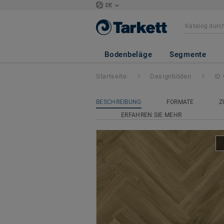
DE
iD Classics Glue
Bodenbeläge
Segmente
Startseite
Designböden
iD
BESCHREIBUNG
FORMATE
Z
ERFAHREN SIE MEHR