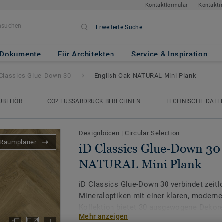
Kontaktformular
Kontakti
Erweiterte Suche
-Down 30
- English Oak NATURA
Dokumente
Für Architekten
Service & Inspiration
 Classics Glue-Down 30
English Oak NATURAL Mini Plank
UBEHÖR
CO2 FUSSABDRUCK BERECHNEN
TECHNISCHE DATE
Designböden
|
Circular Selection
Raumplaner
iD Classics Glue-Down 30
NATURAL Mini Plank
iD Classics Glue-Down 30 verbindet zeitl
Mineraloptiken mit einer klaren, modern
Kollektion bietet 30 ausgewogene Dekor
Mehr anzeigen
Tiefdruck und eignet sich besonders für