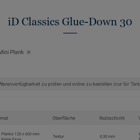
>>
Erfahren Sie mehr über Tarkett Design
iD Classics Glue-Down 30
ini Plank
arenverfügbarkeit zu prüfen und online zu bestellen (nur für Tar
rmat
Oberfläche
Nutzschicht
Planke 120 x 600 mm
Textur
0,30 mm
Keine Fase