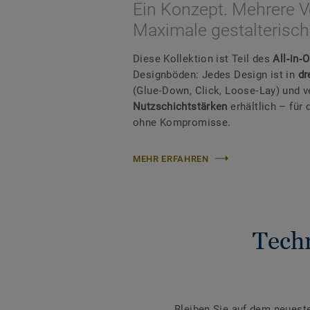
Ein Konzept. Mehrere V
Maximale gestalterische
Diese Kollektion ist Teil des
All‑in‑
Designböden: Jedes Design ist in
dr
(Glue‑Down, Click, Loose‑Lay) und 
Nutzschichtstärken
erhältlich – fü
ohne Kompromisse.
MEHR ERFAHREN
Tech
Bleiben Sie auf dem neuest