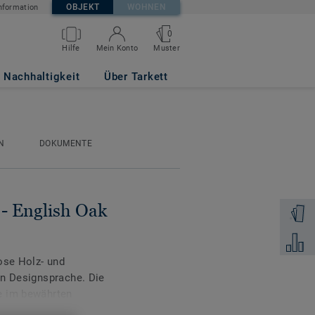
OBJEKT
WOHNEN
nformation
0
Muster
Hilfe
Mein Konto
L Mini Plank
Nachhaltigkeit
Über Tarkett
N
DOKUMENTE
 - English Oak
Muster 
Zum Ver
ose Holz- und
en Designsprache. Die
e im bewährten
 Wohnbereiche sowie