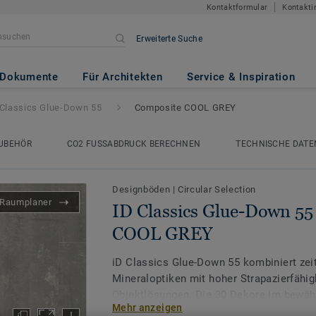
Kontaktformular
Kontakti
Erweiterte Suche
-Down 55
- Composite COOL GR
Dokumente
Für Architekten
Service & Inspiration
 Classics Glue-Down 55
Composite COOL GREY
UBEHÖR
CO2 FUSSABDRUCK BERECHNEN
TECHNISCHE DATE
Designböden
|
Circular Selection
Raumplaner
ID Classics Glue-Down 55
COOL GREY
iD Classics Glue-Down 55 kombiniert zei
Mineraloptiken mit hoher Strapazierfähigk
Objektlösungen. Die 30 Dekore im bewäh
Mehr anzeigen
für eine harmonische Flächenwirkung und 