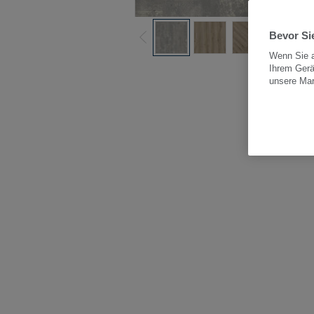
Bevor Sie
Wenn Sie a
Ihrem Gerä
Alle
unsere Ma