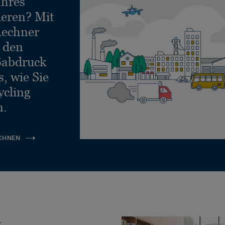
Ihres
ieren? Mit
echner
e den
ßabdruck
, wie Sie
ycling
n.
CHNEN
t