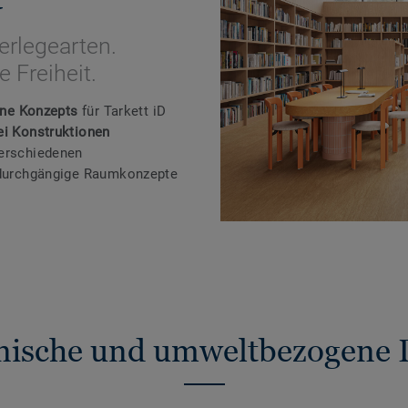
erlegearten.
 Freiheit.
One Konzepts
für Tarkett iD
ei Konstruktionen
verschiedenen
r durchgängige Raumkonzepte
nische und umweltbezogene 