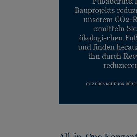
Fußabdruck 
Bauprojekts reduz
unserem CO2-R
ermitteln Si
ökologischen Fu
und finden heraus
ihn durch Rec
reduziere
CO2 FUSSABDRUCK BERE
All-in-One Konzep