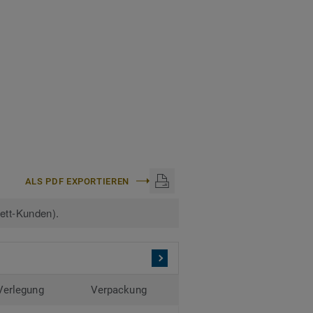
ks und EIR-Dekore sind
den.
ALS PDF EXPORTIEREN
kett-Kunden).
Verlegung
Verpackung