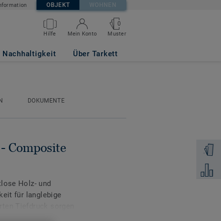
OBJEKT
WOHNEN
nformation
0
Muster
Hilfe
Mein Konto
EY
Nachhaltigkeit
Über Tarkett
N
DOKUMENTE
 - Composite
Muster 
Zum Ver
tlose Holz- und
eit für langlebige
rten Tiefdruck sorgen
sind für die dauerhafte