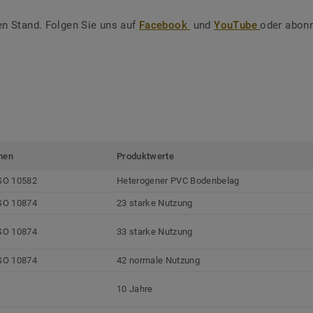
en Stand. Folgen Sie uns auf
Facebook
und
YouTube
oder abonn
men
Produktwerte
SO 10582
Heterogener PVC Bodenbelag
SO 10874
23 starke Nutzung
SO 10874
33 starke Nutzung
SO 10874
42 normale Nutzung
10 Jahre