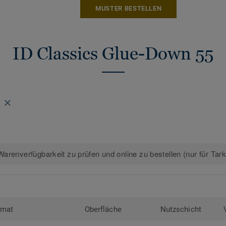
MUSTER BESTELLEN
* Gilt nur für Standardformate. Mini-Plan
ausgenommen.
ID Classics Glue-Down 55
Erfahren Sie mehr über Tarkett Designbö
arenverfügbarkeit zu prüfen und online zu bestellen (nur für Tar
rmat
Oberfläche
Nutzschicht