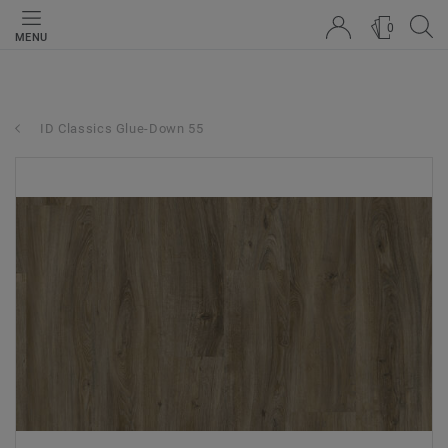
0
MENU
ID Classics Glue-Down 55