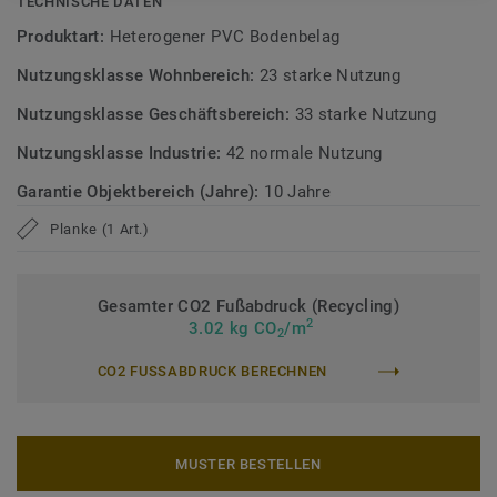
TECHNISCHE DATEN
Alle Dekore der Kollektion iD Classics 55 werden bei
Produktart:
Heterogener PVC Bodenbelag
Mengen bis 500 m² je Farbe innerhalb von 48 Stunden
Nutzungsklasse Wohnbereich:
23 starke Nutzung
versendet.*
Nutzungsklasse Geschäftsbereich:
33 starke Nutzung
* Gilt nur für Standardformate. Mini-Planks und EIR-Dekore
sind ausgenommen.
Nutzungsklasse Industrie:
42 normale Nutzung
Garantie Objektbereich (Jahre):
10 Jahre
Erfahren Sie mehr über Tarkett Designböden.
Planke (1 Art.)
Gesamter CO2 Fußabdruck (Recycling)
2
3.02 kg CO
/m
2
CO2 FUSSABDRUCK BERECHNEN
MUSTER BESTELLEN