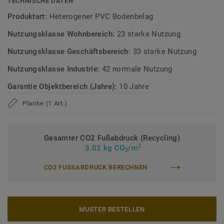
TECHNISCHE DATEN
Alle Dekore der Kollektion iD Classics 55 werden bei
Produktart:
Heterogener PVC Bodenbelag
Mengen bis 500 m² je Farbe innerhalb von 48 Stunden
Nutzungsklasse Wohnbereich:
23 starke Nutzung
versendet.*
Nutzungsklasse Geschäftsbereich:
33 starke Nutzung
* Gilt nur für Standardformate. Mini-Planks und EIR-Dekore
sind ausgenommen.
Nutzungsklasse Industrie:
42 normale Nutzung
Garantie Objektbereich (Jahre):
10 Jahre
Erfahren Sie mehr über Tarkett Designböden.
Planke (1 Art.)
Gesamter CO2 Fußabdruck (Recycling)
2
3.02 kg CO
/m
2
CO2 FUSSABDRUCK BERECHNEN
MUSTER BESTELLEN