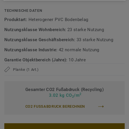
Emissionen, geprüft nach anerkannten Standards.
TECHNISCHE DATEN
Alle Dekore der Kollektion iD Classics 55 werden bei
Produktart:
Heterogener PVC Bodenbelag
Mengen bis 500 m² je Farbe innerhalb von 48 Stunden
Nutzungsklasse Wohnbereich:
23 starke Nutzung
versendet.*
Nutzungsklasse Geschäftsbereich:
33 starke Nutzung
* Gilt nur für Standardformate. Mini-Planks und EIR-Dekore
sind ausgenommen.
Nutzungsklasse Industrie:
42 normale Nutzung
Garantie Objektbereich (Jahre):
10 Jahre
Erfahren Sie mehr über Tarkett Designböden.
Planke (1 Art.)
Gesamter CO2 Fußabdruck (Recycling)
2
3.02 kg CO
/m
2
CO2 FUSSABDRUCK BERECHNEN