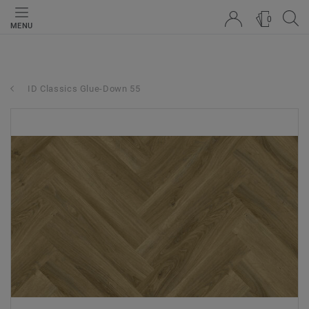
0
MENU
ID Classics Glue-Down 55