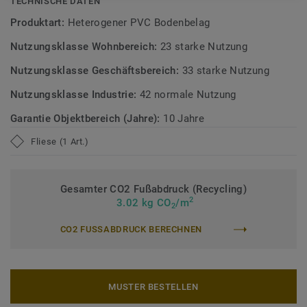
TECHNISCHE DATEN
Alle Dekore der Kollektion iD Classics 55 werden bei
Produktart:
Heterogener PVC Bodenbelag
Mengen bis 500 m² je Farbe innerhalb von 48 Stunden
Nutzungsklasse Wohnbereich:
23 starke Nutzung
versendet.*
Nutzungsklasse Geschäftsbereich:
33 starke Nutzung
* Gilt nur für Standardformate. Mini-Planks und EIR-Dekore
sind ausgenommen.
Nutzungsklasse Industrie:
42 normale Nutzung
Garantie Objektbereich (Jahre):
10 Jahre
Erfahren Sie mehr über Tarkett Designböden.
Fliese (1 Art.)
Gesamter CO2 Fußabdruck (Recycling)
2
3.02 kg CO
/m
2
CO2 FUSSABDRUCK BERECHNEN
MUSTER BESTELLEN