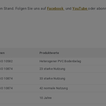
en Stand. Folgen Sie uns auf
Facebook
und
YouTube
oder abonn
men
Produktwerte
SO 10582
Heterogener PVC Bodenbelag
SO 10874
23 starke Nutzung
SO 10874
33 starke Nutzung
SO 10874
42 normale Nutzung
10 Jahre