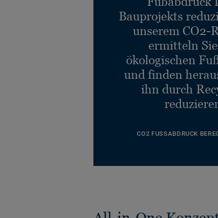
Fußabdruck 
Bauprojekts reduz
unserem CO2-R
ermitteln Si
ökologischen Fu
und finden heraus
ihn durch Rec
reduziere
CO2 FUSSABDRUCK BERE
All-in-One Konzep