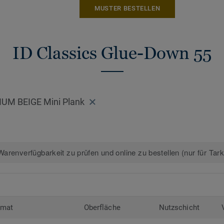
MUSTER BESTELLEN
* Gilt nur für Standardformate. Mini-Plan
ausgenommen.
ID Classics Glue-Down 55
Erfahren Sie mehr über Tarkett Designbö
IUM BEIGE Mini Plank
arenverfügbarkeit zu prüfen und online zu bestellen (nur für Tar
rmat
Oberfläche
Nutzschicht