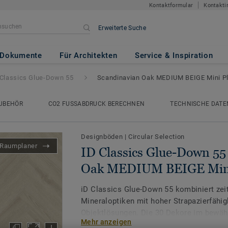
Kontaktformular
Kontakti
Erweiterte Suche
-Down 55
- Scandinavian Oak 
Dokumente
Für Architekten
Service & Inspiration
 Classics Glue-Down 55
Scandinavian Oak MEDIUM BEIGE Mini P
UBEHÖR
CO2 FUSSABDRUCK BERECHNEN
TECHNISCHE DATE
Designböden
|
Circular Selection
Raumplaner
ID Classics Glue-Down 55
Oak MEDIUM BEIGE Mini
iD Classics Glue-Down 55 kombiniert zei
Mineraloptiken mit hoher Strapazierfähigk
Objektlösungen. Die 30 Dekore im bewäh
Mehr anzeigen
für eine harmonische Flächenwirkung und 