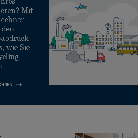
Ihres
ieren? Mit
echner
e den
ßabdruck
, wie Sie
ycling
n.
CHNEN
t