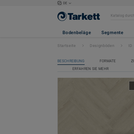
DE
ID Classics Glue
Mini Plank
Bodenbeläge
Segmente
Startseite
Designböden
ID
BESCHREIBUNG
FORMATE
Z
ERFAHREN SIE MEHR