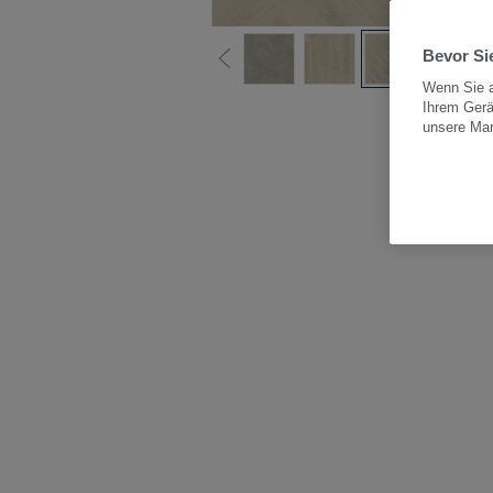
Bevor Sie
Wenn Sie a
Ihrem Gerä
Alle
unsere Ma