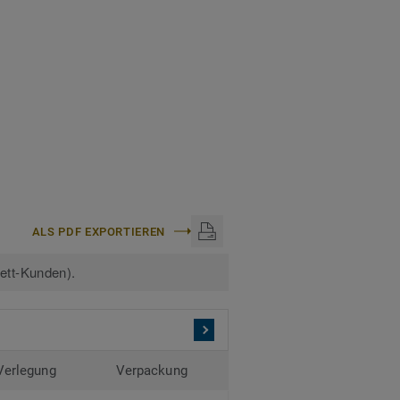
ks und EIR-Dekore sind
den.
ALS PDF EXPORTIEREN
kett-Kunden).
Verlegung
Verpackung