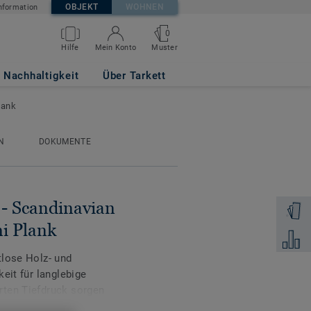
OBJEKT
WOHNEN
nformation
0
MEDIUM BEIGE
Muster
Hilfe
Mein Konto
Nachhaltigkeit
Über Tarkett
lank
N
DOKUMENTE
 - Scandinavian
Muster 
 Plank
Zum Ver
tlose Holz- und
eit für langlebige
rten Tiefdruck sorgen
sind für die dauerhafte