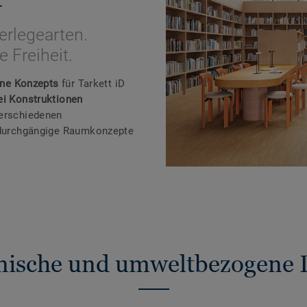
erlegearten.
 Freiheit.
One Konzepts
für Tarkett iD
ei Konstruktionen
verschiedenen
r durchgängige Raumkonzepte
nische und umweltbezogene 