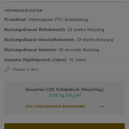
Emissionen, geprüft nach anerkannten Standards.
TECHNISCHE DATEN
Alle Dekore der Kollektion iD Classics 55 werden bei
Produktart:
Heterogener PVC Bodenbelag
Mengen bis 500 m² je Farbe innerhalb von 48 Stunden
Nutzungsklasse Wohnbereich:
23 starke Nutzung
versendet.*
Nutzungsklasse Geschäftsbereich:
33 starke Nutzung
* Gilt nur für Standardformate. Mini-Planks und EIR-Dekore
sind ausgenommen.
Nutzungsklasse Industrie:
42 normale Nutzung
Garantie Objektbereich (Jahre):
10 Jahre
Erfahren Sie mehr über Tarkett Designböden.
Planke (1 Art.)
Gesamter CO2 Fußabdruck (Recycling)
2
3.02 kg CO
/m
2
CO2 FUSSABDRUCK BERECHNEN