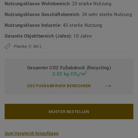
sehr niedrigen VOC-Emissionen gemäß gängigen
Nutzungsklasse Wohnbereich:
23 starke Nutzung
Prüfverfahren.
Nutzungsklasse Geschäftsbereich:
34 sehr starke Nutzung
>> Erfahren Sie mehr über Tarkett Designböden.
Nutzungsklasse Industrie:
43 starke Nutzung
Garantie Objektbereich (Jahre):
10 Jahre
Planke (1 Art.)
Gesamter CO2 Fußabdruck (Recycling)
2
3.02 kg CO
/m
2
CO2 FUSSABDRUCK BERECHNEN
MUSTER BESTELLEN
Zum Vergleich hinzufügen