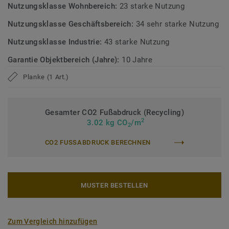
sehr niedrigen VOC-Emissionen gemäß gängigen
Nutzungsklasse Wohnbereich:
23 starke Nutzung
Prüfverfahren.
Nutzungsklasse Geschäftsbereich:
34 sehr starke Nutzung
>> Erfahren Sie mehr über Tarkett Designböden.
Nutzungsklasse Industrie:
43 starke Nutzung
Garantie Objektbereich (Jahre):
10 Jahre
Planke (1 Art.)
Gesamter CO2 Fußabdruck (Recycling)
2
3.02 kg CO
/m
2
CO2 FUSSABDRUCK BERECHNEN
MUSTER BESTELLEN
Zum Vergleich hinzufügen