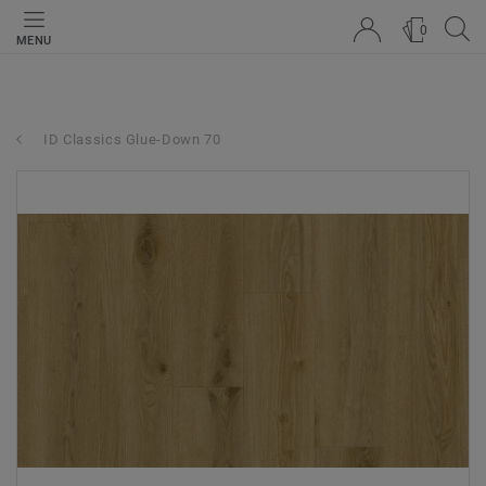
0
MENU
ID Classics Glue-Down 70