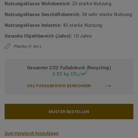
sehr niedrigen VOC-Emissionen gemäß gängigen
Nutzungsklasse Wohnbereich:
23 starke Nutzung
Prüfverfahren.
Nutzungsklasse Geschäftsbereich:
34 sehr starke Nutzung
>> Erfahren Sie mehr über Tarkett Designböden.
Nutzungsklasse Industrie:
43 starke Nutzung
Garantie Objektbereich (Jahre):
10 Jahre
Planke (1 Art.)
Gesamter CO2 Fußabdruck (Recycling)
2
3.02 kg CO
/m
2
CO2 FUSSABDRUCK BERECHNEN
MUSTER BESTELLEN
Zum Vergleich hinzufügen