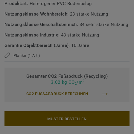
Produktart:
Heterogener PVC Bodenbelag
fähig für Rücknahme und Recycling. Phthalatfrei sowie mit
sehr niedrigen VOC-Emissionen gemäß gängigen
Nutzungsklasse Wohnbereich:
23 starke Nutzung
Prüfverfahren.
Nutzungsklasse Geschäftsbereich:
34 sehr starke Nutzung
>> Erfahren Sie mehr über Tarkett Designböden.
Nutzungsklasse Industrie:
43 starke Nutzung
Garantie Objektbereich (Jahre):
10 Jahre
Planke (1 Art.)
Gesamter CO2 Fußabdruck (Recycling)
2
3.02 kg CO
/m
2
CO2 FUSSABDRUCK BERECHNEN
MUSTER BESTELLEN