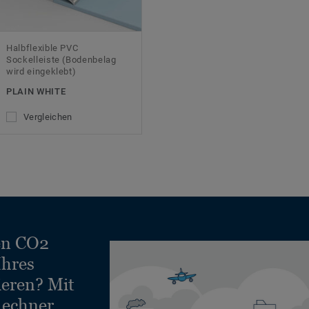
Halbflexible PVC
Sockelleiste (Bodenbelag
wird eingeklebt)
PLAIN WHITE
Vergleichen
en CO2
Ihres
ieren? Mit
echner