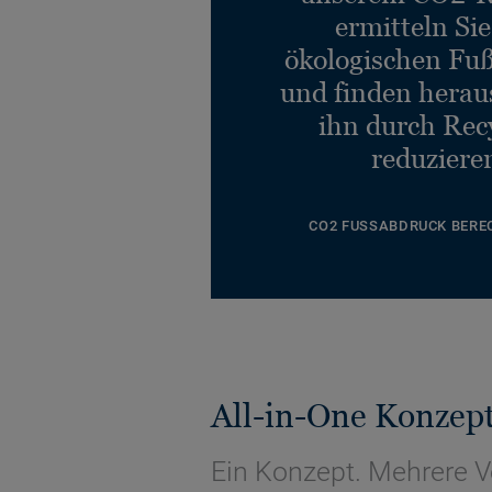
ermitteln Si
ökologischen Fu
und finden heraus
ihn durch Rec
reduziere
CO2 FUSSABDRUCK BERE
All-in-One Konzep
Ein Konzept. Mehrere V