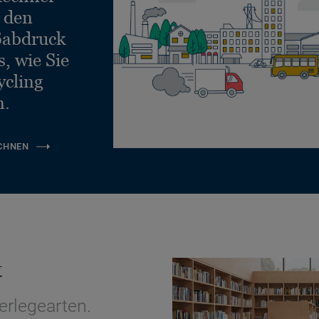
e den
ßabdruck
, wie Sie
ycling
n.
CHNEN
t
erlegearten.