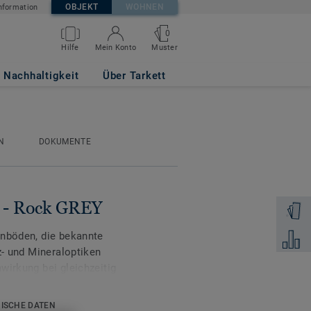
OBJEKT
WOHNEN
nformation
0
Muster
Hilfe
Mein Konto
Nachhaltigkeit
Über Tarkett
N
DOKUMENTE
0 - Rock GREY
Muster 
gnböden, die bekannte
Zum Ver
z- und Mineraloptiken
wirkung bei gleichzeitig
nspruchte Objektflächen.
ISCHE DATEN