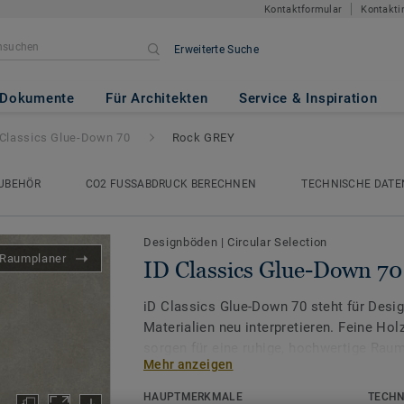
Kontaktformular
Kontakti
Erweiterte Suche
-Down 70
- Rock GREY
Dokumente
Für Architekten
Service & Inspiration
 Classics Glue-Down 70
Rock GREY
UBEHÖR
CO2 FUSSABDRUCK BERECHNEN
TECHNISCHE DATE
Designböden
|
Circular Selection
Raumplaner
ID Classics Glue-Down 7
iD Classics Glue-Down 70 steht für Desi
Materialien neu interpretieren. Feine Hol
sorgen für eine ruhige, hochwertige Raum
Mehr anzeigen
hoher Strapazierfähigkeit - für stark bea
HAUPTMERKMALE
TECHN