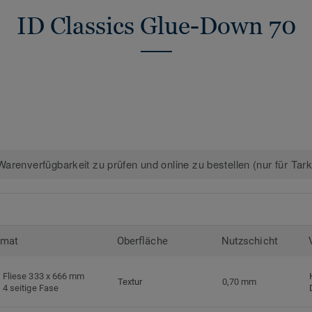
ID Classics Glue-Down 70
arenverfügbarkeit zu prüfen und online zu bestellen (nur für Tar
rmat
Oberfläche
Nutzschicht
Fliese 333 x 666 mm
Textur
0,70 mm
4 seitige Fase