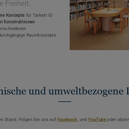
 Freiheit.
One Konzepts
für Tarkett iD
ei Konstruktionen
verschiedenen
r durchgängige Raumkonzepte
nische und umweltbezogene 
en Stand. Folgen Sie uns auf
Facebook
und
YouTube
oder abonn