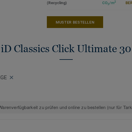
2
Hergestellt in Europa mit 20 % Recycling
(Recycling)
CO
/m
ER
2
ermöglicht Rücknahme und Recycling auc
Phthalatfrei und mit sehr niedrigen VOC-
MUSTER BESTELLEN
anerkannten Standards.
>>Erfahren Sie mehr über Tarkett Design
iD Classics Click Ultimate 30
EGE
arenverfügbarkeit zu prüfen und online zu bestellen (nur für Tar