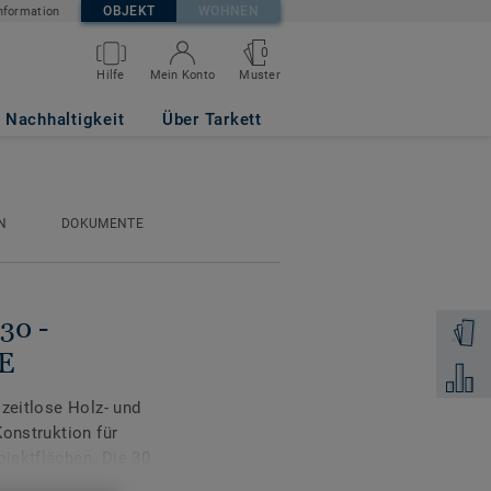
OBJEKT
WOHNEN
nformation
0
Muster
Hilfe
Mein Konto
ak GREGE
Nachhaltigkeit
Über Tarkett
N
DOKUMENTE
 30 -
Muster 
E
Zum Ver
 zeitlose Holz- und
Konstruktion für
jektflächen. Die 30
ür eine harmonische