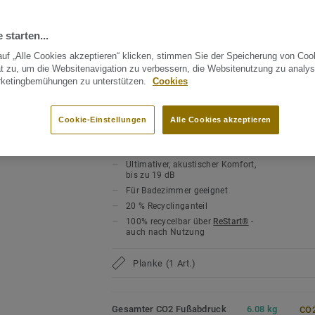
Flächenwirkung und bieten vielseitige G
HAUPTMERKMALE
TECHN
für Renovierungen und Neubauprojekte.
 starten...
Made in Europe
Produk
Boden
Rigid Klick Vinyl 0,3 mm
uf „Alle Cookies akzeptieren“ klicken, stimmen Sie der Speicherung von Coo
Rigid Klick-System für schnelle Renovier
Nutzschicht
Nutzun
t zu, um die Websitenavigation zu verbessern, die Websitenutzung zu analys
 Designs anzeigen (30)
TEKTANIUM PUR für ultramattes
starke
rketingbemühungen zu unterstützen.
Cookies
Als Rigid Klick Vinyl ermöglicht iD Class
Finish und natürliche Optik
Nutzun
Erhöhte Widerstandsfähigkeit
eine schnelle und saubere Verlegung ohne
31 mod
gegen Kratzer, Flecken und
formstabile Konstruktion gleicht kleiner
Cookie-Einstellungen
Alle Cookies akzeptieren
Garant
Abnutzung
Jahre
Untergrund aus und eignet sich besonder
Rigid Core mit Genclick®-System
für schnelle, sichere Verlegung
sowie Anwendungen mit kurzen Ausfallze
Gesamt
Ultimativer, akustischer Komfort,
bis zu 19 dB
Ultramatte Oberfläche, zuverlässige Best
Für Badezimmer geeignet
20 % Recyclinganteil
Die Tektanium-Oberfläche sorgt für eine 
100% recycelbar über
ReStart®
-
Optik und schützt zuverlässig vor Kratzer
auch nach Nutzung
So bleiben Bodenflächen auch im täglich
gepflegt.
Planke (1 Art.)
Zirkulär gedacht
Gesamter CO2 Fußabdruck
6.08 kg
CO2