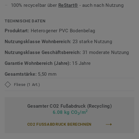
täglichen Gebrauch dauerhaft gepflegt.
100% recycelbar über
ReStart®
- auch nach Nutzung
Zirkulär gedacht
TECHNISCHE DATEN
Hergestellt in Europa mit 20 % Recyclinganteil.
ReStart®
Produktart:
Heterogener PVC Bodenbelag
ermöglicht Rücknahme und Recycling auch nach der
Nutzungsklasse Wohnbereich:
23 starke Nutzung
Nutzung. Phthalatfrei und mit sehr niedrigen VOC-
Emissionen, geprüft nach anerkannten Standards.
Nutzungsklasse Geschäftsbereich:
31 moderate Nutzung
Garantie Wohnbereich (Jahre):
15 Jahre
>>Erfahren Sie mehr über Tarkett Designböden.
Gesamtstärke:
5,50 mm
Fliese (1 Art.)
Gesamter CO2 Fußabdruck (Recycling)
2
6.08 kg CO
/m
2
CO2 FUSSABDRUCK BERECHNEN