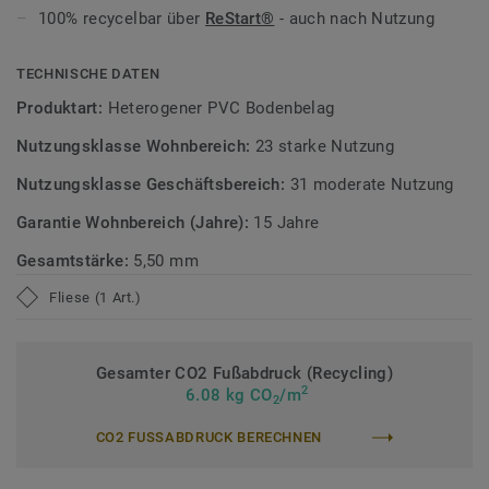
täglichen Gebrauch dauerhaft gepflegt.
100% recycelbar über
ReStart®
- auch nach Nutzung
Zirkulär gedacht
TECHNISCHE DATEN
Hergestellt in Europa mit 20 % Recyclinganteil.
ReStart®
Produktart:
Heterogener PVC Bodenbelag
ermöglicht Rücknahme und Recycling auch nach der
Nutzungsklasse Wohnbereich:
23 starke Nutzung
Nutzung. Phthalatfrei und mit sehr niedrigen VOC-
Emissionen, geprüft nach anerkannten Standards.
Nutzungsklasse Geschäftsbereich:
31 moderate Nutzung
Garantie Wohnbereich (Jahre):
15 Jahre
>>Erfahren Sie mehr über Tarkett Designböden.
Gesamtstärke:
5,50 mm
Fliese (1 Art.)
Gesamter CO2 Fußabdruck (Recycling)
2
6.08 kg CO
/m
2
CO2 FUSSABDRUCK BERECHNEN