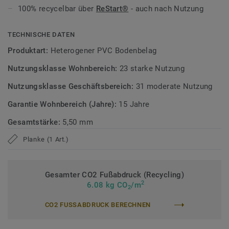
täglichen Gebrauch dauerhaft gepflegt.
100% recycelbar über
ReStart®
- auch nach Nutzung
Zirkulär gedacht
TECHNISCHE DATEN
Hergestellt in Europa mit 20 % Recyclinganteil.
ReStart®
Produktart:
Heterogener PVC Bodenbelag
ermöglicht Rücknahme und Recycling auch nach der
Nutzungsklasse Wohnbereich:
23 starke Nutzung
Nutzung. Phthalatfrei und mit sehr niedrigen VOC-
Emissionen, geprüft nach anerkannten Standards.
Nutzungsklasse Geschäftsbereich:
31 moderate Nutzung
Garantie Wohnbereich (Jahre):
15 Jahre
>>Erfahren Sie mehr über Tarkett Designböden.
Gesamtstärke:
5,50 mm
Planke (1 Art.)
Gesamter CO2 Fußabdruck (Recycling)
2
6.08 kg CO
/m
2
CO2 FUSSABDRUCK BERECHNEN