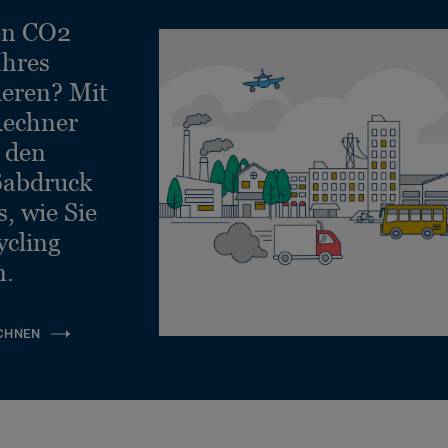
en CO2
Ihres
ieren? Mit
echner
e den
ßabdruck
, wie Sie
ycling
n.
CHNEN