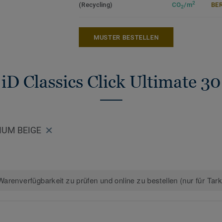
2
Hergestellt in Europa mit 20 % Recycling
(Recycling)
CO
/m
ER
2
ermöglicht Rücknahme und Recycling auc
Phthalatfrei und mit sehr niedrigen VOC-
MUSTER BESTELLEN
anerkannten Standards.
>>Erfahren Sie mehr über Tarkett Design
iD Classics Click Ultimate 30
IUM BEIGE
arenverfügbarkeit zu prüfen und online zu bestellen (nur für Tar