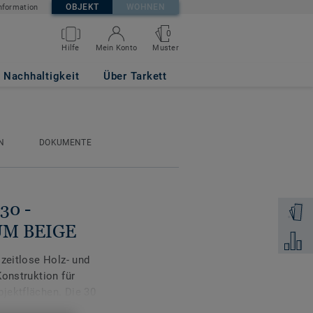
OBJEKT
WOHNEN
nformation
0
Muster
Hilfe
Mein Konto
ak MEDIUM BEIGE
Nachhaltigkeit
Über Tarkett
N
DOKUMENTE
 30 -
Muster 
UM BEIGE
Zum Ver
 zeitlose Holz- und
Konstruktion für
jektflächen. Die 30
ür eine harmonische