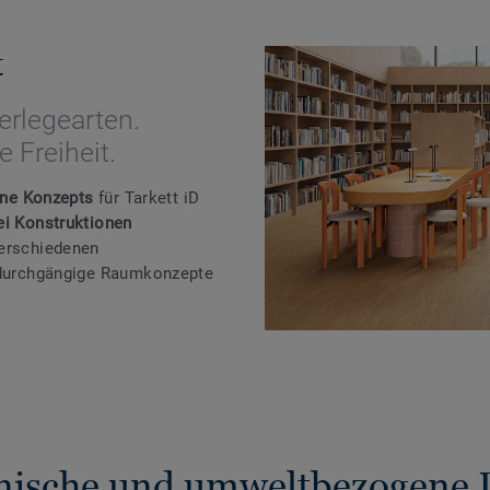
t
erlegearten.
 Freiheit.
One Konzepts
für Tarkett iD
ei Konstruktionen
verschiedenen
r durchgängige Raumkonzepte
nische und umweltbezogene 