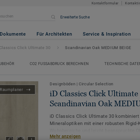
Kontaktformular
Kontakti
Erweiterte Suche
 Ultimate 30
- Scandinavian O
Dokumente
Für Architekten
Service & Inspiration
Classics Click Ultimate 30
Scandinavian Oak MEDIUM BEIGE
UBEHÖR
CO2 FUSSABDRUCK BERECHNEN
TECHNISCHE DATE
Designböden
|
Circular Selection
Raumplaner
iD Classics Click Ultimate
Scandinavian Oak MEDI
iD Classics Click Ultimate 30 kombiniert
Mineraloptiken mit einer robusten Rigid-
Wohnbereiche und leicht beanspruchte Ob
Mehr anzeigen
Dekore im bewährten Tiefdruck sorgen f