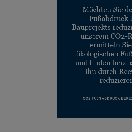
Möchten Sie d
Fußabdruck 
Bauprojekts reduz
unserem CO2-R
ermitteln Si
ökologischen Fu
und finden heraus
ihn durch Rec
reduziere
CO2 FUSSABDRUCK BERE