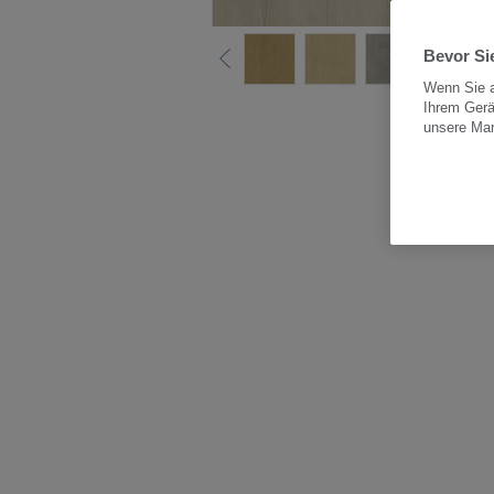
Bevor Sie
Wenn Sie a
Ihrem Gerä
Alle
unsere Ma