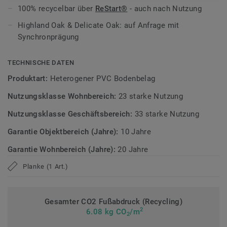
100% recycelbar über
ReStart®
- auch nach Nutzung
Zirkulär gedacht
Highland Oak & Delicate Oak: auf Anfrage mit
Hergestellt in Europa mit 20 % Recyclinganteil.
ReStart®
Synchronprägung
ermöglicht Rücknahme und Recycling nach der Nutzung.
Phthalatfrei und mit sehr niedrigen VOC-Emissionen,
TECHNISCHE DATEN
geprüft nach anerkannten Standards.
Produktart:
Heterogener PVC Bodenbelag
>> Erfahren Sie mehr über Tarkett Designböden.
Nutzungsklasse Wohnbereich:
23 starke Nutzung
Nutzungsklasse Geschäftsbereich:
33 starke Nutzung
Garantie Objektbereich (Jahre):
10 Jahre
Garantie Wohnbereich (Jahre):
20 Jahre
Planke (1 Art.)
Gesamter CO2 Fußabdruck (Recycling)
2
6.08 kg CO
/m
2