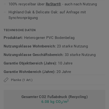
100% recycelbar über
ReStart®
- auch nach Nutzung
Zirkulär gedacht
Highland Oak & Delicate Oak: auf Anfrage mit
Hergestellt in Europa mit 20 % Recyclinganteil.
ReStart®
Synchronprägung
ermöglicht Rücknahme und Recycling nach der Nutzung.
Phthalatfrei und mit sehr niedrigen VOC-Emissionen,
TECHNISCHE DATEN
geprüft nach anerkannten Standards.
Produktart:
Heterogener PVC Bodenbelag
>> Erfahren Sie mehr über Tarkett Designböden.
Nutzungsklasse Wohnbereich:
23 starke Nutzung
Nutzungsklasse Geschäftsbereich:
33 starke Nutzung
Garantie Objektbereich (Jahre):
10 Jahre
Garantie Wohnbereich (Jahre):
20 Jahre
Planke (1 Art.)
Gesamter CO2 Fußabdruck (Recycling)
2
6.08 kg CO
/m
2