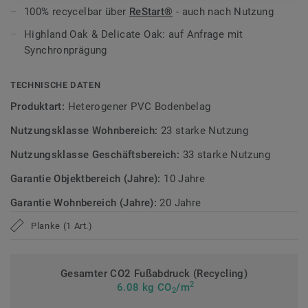
100% recycelbar über
ReStart®
- auch nach Nutzung
Zirkulär gedacht
Highland Oak & Delicate Oak: auf Anfrage mit
Hergestellt in Europa mit 20 % Recyclinganteil.
ReStart®
Synchronprägung
ermöglicht Rücknahme und Recycling nach der Nutzung.
Phthalatfrei und mit sehr niedrigen VOC-Emissionen,
TECHNISCHE DATEN
geprüft nach anerkannten Standards.
Produktart:
Heterogener PVC Bodenbelag
>> Erfahren Sie mehr über Tarkett Designböden.
Nutzungsklasse Wohnbereich:
23 starke Nutzung
Nutzungsklasse Geschäftsbereich:
33 starke Nutzung
Garantie Objektbereich (Jahre):
10 Jahre
Garantie Wohnbereich (Jahre):
20 Jahre
Planke (1 Art.)
Gesamter CO2 Fußabdruck (Recycling)
2
6.08 kg CO
/m
2