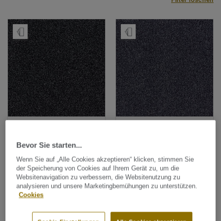
Muster bestellen
Muster bestellen
DESSO Teppichfliesen |
DESSO Teppichfliesen |
DESSO Arcade
DESSO Arcade
Bevor Sie starten...
ARCADE B023 9501
ARCADE B023 9013
Wenn Sie auf „Alle Cookies akzeptieren“ klicken, stimmen Sie
der Speicherung von Cookies auf Ihrem Gerät zu, um die
Vergleichen
Vergleichen
Websitenavigation zu verbessern, die Websitenutzung zu
analysieren und unsere Marketingbemühungen zu unterstützen.
Cookies
Muster bestellen
Muster bestellen