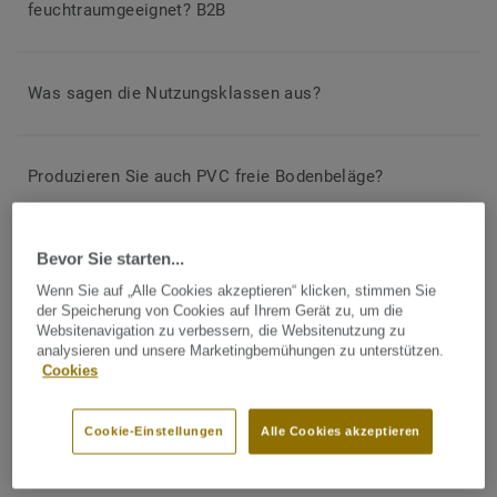
feuchtraumgeeignet? B2B
Was sagen die Nutzungsklassen aus?
Produzieren Sie auch PVC freie Bodenbeläge?
Bevor Sie starten...
Was ist der Unterschied zwischen einem heterogenen
und homogenen Bodenbelag?
Wenn Sie auf „Alle Cookies akzeptieren“ klicken, stimmen Sie
der Speicherung von Cookies auf Ihrem Gerät zu, um die
Websitenavigation zu verbessern, die Websitenutzung zu
analysieren und unsere Marketingbemühungen zu unterstützen.
Was macht einen iQ Bodenbelag so besonders?
Cookies
Cookie-Einstellungen
Alle Cookies akzeptieren
Was bedeutet richtungsfreies Design und gerichtetes
Design?