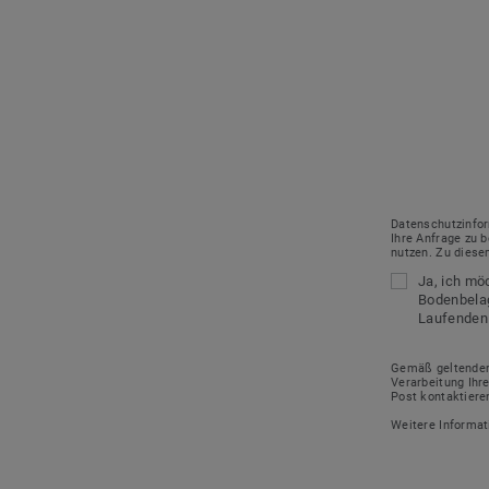
Datenschutzinfor
Ihre Anfrage zu 
nutzen. Zu diese
Ja, ich mö
Bodenbelag
Laufenden
Gemäß geltender 
Verarbeitung Ihr
Post kontaktiere
Weitere Informa