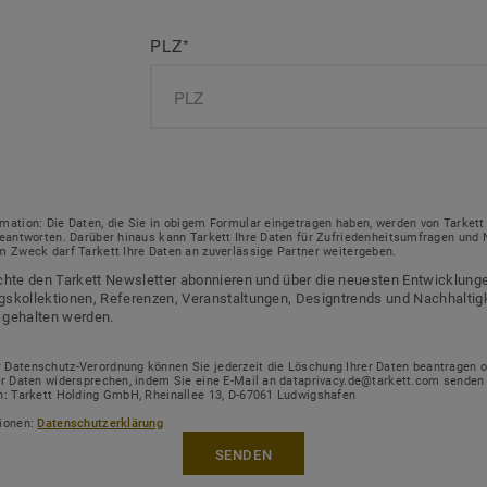
PLZ
*
mation: Die Daten, die Sie in obigem Formular eingetragen haben, werden von Tarkett
beantworten. Darüber hinaus kann Tarkett Ihre Daten für Zufriedenheitsumfragen und 
m Zweck darf Tarkett Ihre Daten an zuverlässige Partner weitergeben.
chte den Tarkett Newsletter abonnieren und über die neuesten Entwicklung
skollektionen, Referenzen, Veranstaltungen, Designtrends und Nachhaltig
 gehalten werden.
Datenschutz-Verordnung können Sie jederzeit die Löschung Ihrer Daten beantragen o
er Daten widersprechen, indem Sie eine E-Mail an dataprivacy.de@tarkett.com senden
n: Tarkett Holding GmbH, Rheinallee 13, D-67061 Ludwigshafen
tionen:
Datenschutzerklärung
SENDEN