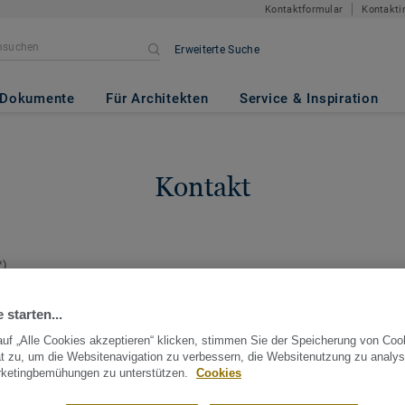
Kontaktformular
Kontakti
Erweiterte Suche
Dokumente
Für Architekten
Service & Inspiration
Kontakt
*)
richt
Thema
*
 starten...
uf „Alle Cookies akzeptieren“ klicken, stimmen Sie der Speicherung von Coo
t zu, um die Websitenavigation zu verbessern, die Websitenutzung zu analys
rketingbemühungen zu unterstützen.
Cookies