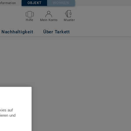
OBJEKT
WOHNEN
nformation
0
Hilfe
Mein Konto
Muster
Nachhaltigkeit
Über Tarkett
kies auf
ieren und