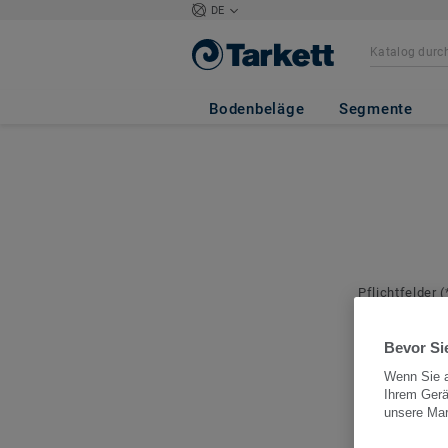
DE
Bodenbeläge
Segmente
Pflichtfelder
(
Ihre Nach
Bevor Sie
Wenn Sie a
Ihrem Gerä
unsere Ma