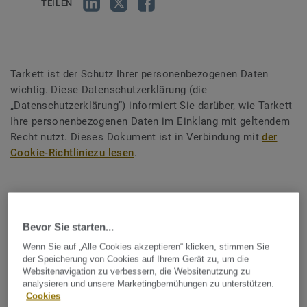
TEILEN
Tarkett ist der Schutz Ihrer personenbezogenen Daten
wichtig. Diese Datenschutzerklärung (die
„Datenschutzerklärung“) informiert Sie darüber, wie Tarkett
Ihre personenbezogenen Daten im Einklang mit geltendem
Recht nutzt. Dieses Dokument ist in Verbindung mit
der
Cookie-Richtliniezu lesen
.
Für die Datenverarbeitung
Bevor Sie starten...
verantwortliche Stelle
Wenn Sie auf „Alle Cookies akzeptieren“ klicken, stimmen Sie
der Speicherung von Cookies auf Ihrem Gerät zu, um die
Die für die Datenverarbeitung verantwortliche Stelle ist die
Websitenavigation zu verbessern, die Websitenutzung zu
Tarkett Holding
GmbH, eine GmbH mit einem Kapital in
analysieren und unsere Marketingbemühungen zu unterstützen.
Cookies
Höhe von 30.000.000 EUR, eingetragen im Handelsregister