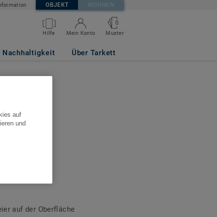
OBJEKT
WOHNEN
nformation
0
Hilfe
Mein Konto
Muster
Nachhaltigkeit
Über Tarkett
kies auf
ieren und
erlegung
eier bei
ier auf der Oberfläche