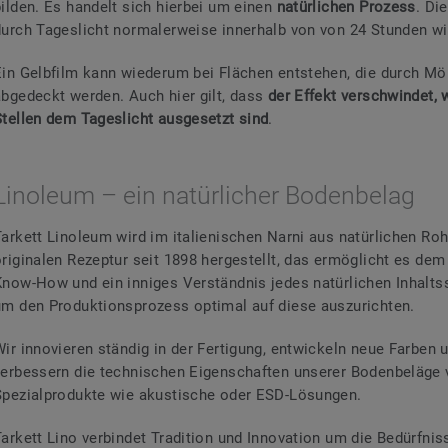
bilden. Es handelt sich hierbei um einen
natürlichen Prozess
. Di
durch Tageslicht normalerweise innerhalb von von 24 Stunden w
Ein Gelbfilm kann wiederum bei Flächen entstehen, die durch Mö
abgedeckt werden. Auch hier gilt, dass
der Effekt verschwindet, 
Stellen dem Tageslicht ausgesetzt sind
.
Linoleum – ein natürlicher Bodenbelag
Tarkett Linoleum wird im italienischen Narni aus natürlichen Ro
originalen Rezeptur seit 1898 hergestellt, das ermöglicht es dem
Know-How und ein inniges Verständnis jedes natürlichen Inhaltss
um den Produktionsprozess optimal auf diese auszurichten.
Wir innovieren ständig in der Fertigung, entwickeln neue Farben
verbessern die technischen Eigenschaften unserer Bodenbeläge v
Spezialprodukte wie akustische oder ESD-Lösungen.
Tarkett Lino verbindet Tradition und Innovation um die Bedürfni