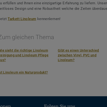
u erfüllen und Ihnen eine einzigartige Erfahrung zu liefern. Unse
zeitloses Design und eine Robustheit welche die Zeiten überdaue
Jetzt
Tarkett Linoleum
kennenlernen!
Zum gleichen Thema
ie sieht die richtige Linoleum
Gibt es einen Unterschied
Reinigung und Linoleum Pflege
zwischen Vinyl, PVC und
aus?
Linoleum?
st Linoleum ein Naturprodukt?
ionen
Folgen Sie uns