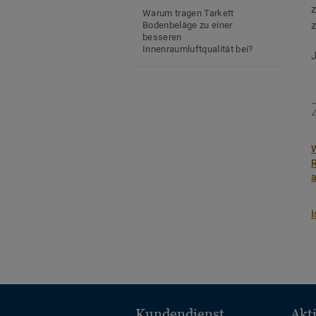
z
Warum tragen Tarkett
Bodenbeläge zu einer
besseren
Innenraumluftqualität bei?
Was bedeutet Phthalatfrei?
Wie lassen sich Tarkett
Designböden verlegen?
W
Wie lässt sich ein Tarkett PVC
Boden verlegen?
Linoleum verlegen, reinigen
I
und pflegen - Tarkett
Wie viel Restfeuchte darf der
Untergrund haben und wie
muss er beschaffen sein?
Kundendienst
Akt