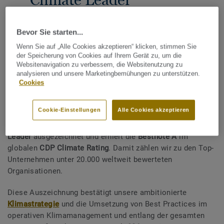
ausgezeichnet –
Bestnote A für
Bevor Sie starten...
Wenn Sie auf „Alle Cookies akzeptieren“ klicken, stimmen Sie
Klimaschutz
der Speicherung von Cookies auf Ihrem Gerät zu, um die
Websitenavigation zu verbessern, die Websitenutzung zu
08. JANUAR 2026
analysieren und unsere Marketingbemühungen zu unterstützen.
Cookies
TEILEN
Cookie-Einstellungen
Alle Cookies akzeptieren
Tarkett wurde zum zweiten Mal in Folge als
CDP Climate
Leader
ausgezeichnet und erhielt die
Bestnote A
im
globalen
CDP Climate Rating
. Damit zählen wir zu den Top-
Unternehmen unter 20.000 weltweit bewerteten
Organisationen.
Diese Auszeichnung bestätigt unsere ambitionierte
Klimastrategie
und die Umsetzung von Best Practices im
operativen Klimamanagement und entlang der gesamten