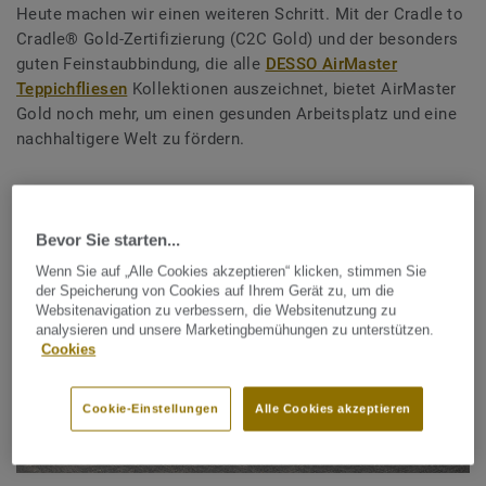
Heute machen wir einen weiteren Schritt. Mit der Cradle to
Cradle® Gold-Zertifizierung (C2C Gold) und der besonders
guten Feinstaubbindung, die alle
DESSO AirMaster
Teppichfliesen
Kollektionen auszeichnet, bietet AirMaster
Gold noch mehr, um einen gesunden Arbeitsplatz und eine
nachhaltigere Welt zu fördern.
Bevor Sie starten...
Wenn Sie auf „Alle Cookies akzeptieren“ klicken, stimmen Sie
der Speicherung von Cookies auf Ihrem Gerät zu, um die
Websitenavigation zu verbessern, die Websitenutzung zu
analysieren und unsere Marketingbemühungen zu unterstützen.
Cookies
Cookie-Einstellungen
Alle Cookies akzeptieren